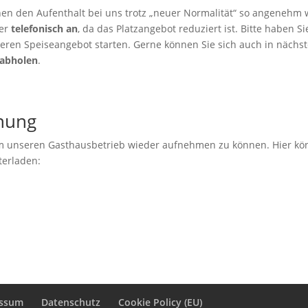
nen den Aufenthalt bei uns trotz „neuer Normalität“ so angenehm 
her
telefonisch an
, da das Platzangebot reduziert ist. Bitte haben Si
neren Speiseangebot starten. Gerne können Sie sich auch in nächst
 abholen
.
fnung
m unseren Gasthausbetrieb wieder aufnehmen zu können. Hier k
terladen:
essum
Datenschutz
Cookie Policy (EU)